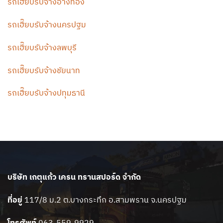
รถเฮี๊ยบรับจ้างอ่างทอง
รถเฮี๊ยบรับจ้างนครปฐม
รถเฮี๊ยบรับจ้างลพบุรี
รถเฮี๊ยบรับจ้างชัยนาท
รถเฮี๊ยบรับจ้างปทุมธานี
บริษัท เกตุแก้ว เครน ทรานสปอร์ด จำกัด
ที่อยู่
117/8 ม.2 ต.บางกระทึก อ.สามพราน จ.นครปฐม
โทรศัพท์
063-559-9929