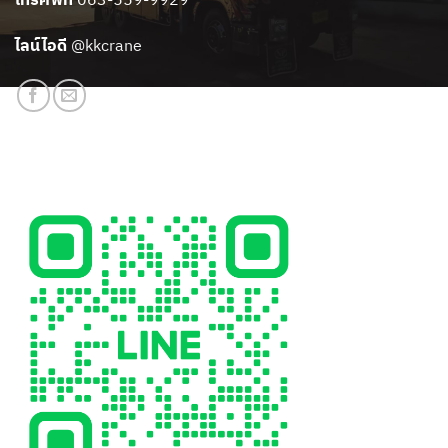
ไลน์ไอดี
@kkcrane
สแกนเพิ่มเพื่อน LINE