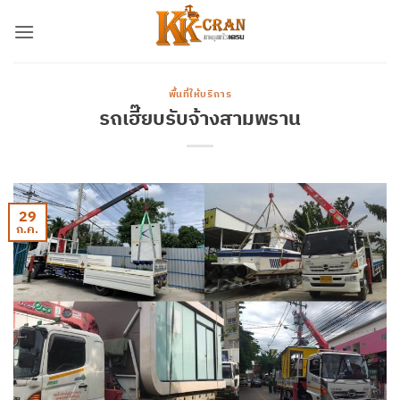
ข้าม
ไป
ยัง
เนื้อหา
พื้นที่ให้บริการ
รถเฮี๊ยบรับจ้างสามพราน
29
ก.ค.