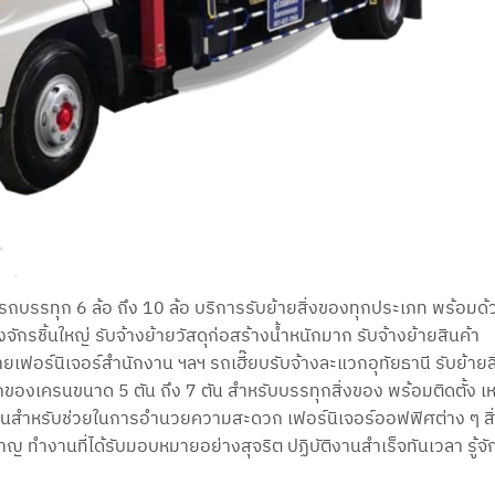
โดยรถบรรทุก 6 ล้อ ถึง 10 ล้อ บริการรับย้ายสิ่งของทุกประเภท พร้อมด้
จักรชิ้นใหญ่ รับจ้างย้ายวัสดุก่อสร้างน้ำหนักมาก รับจ้างย้ายสินค้า
ยเฟอร์นิเจอร์สำนักงาน ฯลฯ รถเฮี๊ยบรับจ้างละแวกอุทัยธานี รับย้ายส
หนักของเครนขนาด 5 ตัน ถึง 7 ตัน สำหรับบรรทุกสิ่งของ พร้อมติดตั้ง เ
กงานสำหรับช่วยในการอำนวยความสะดวก เฟอร์นิเจอร์ออฟฟิศต่าง ๆ ส
ชาญ ทำงานที่ได้รับมอบหมายอย่างสุจริต ปฏิบัติงานสำเร็จทันเวลา รู้จั