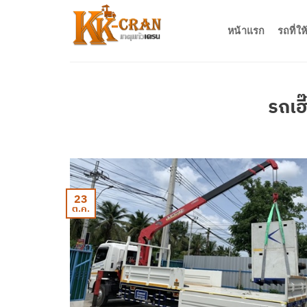
ข้าม
ไป
หน้าแรก
รถที่ใ
ยัง
เนื้อหา
รถเฮี
23
ต.ค.