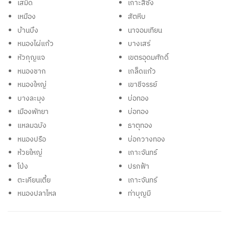
เสม็ด
เกาะสีชัง
เหมือง
สัตหีบ
บ้านบึง
นาจอมเทียน
หนองไผ่แก้ว
บางเสร่
หัวกุญแจ
เขตรอุดมศักดิ์
หนองชาก
เกล็ดแก้ว
หนองใหญ่
เขาชีจรรย์
บางละมุง
บ่อทอง
เมืองพัทยา
บ่อทอง
แหลมฉบัง
ธาตุทอง
หนองปรือ
บ่อกวางทอง
ห้วยใหญ่
เกาะจันทร์
โป่ง
ปรกฟ้า
ตะเคียนเตี้ย
เกาะจันทร์
หนองปลาไหล
ท่าบุญมี