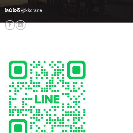
ไลน์ไอดี
@kkcrane
สแกนเพิ่มเพื่อน LINE