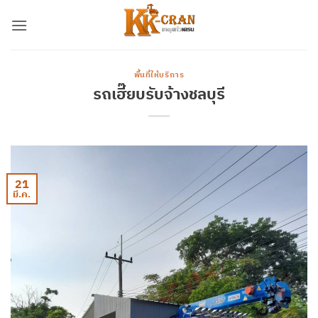
ข้าม
ไป
ยัง
เนื้อหา
พื้นที่ให้บริการ
รถเฮี๊ยบรับจ้างชลบุรี
21
มี.ค.