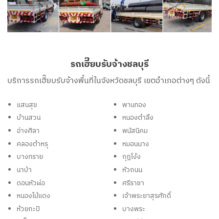
รถเฮี๊ยบรับจ้างชลบุรี
บริการรถเฮี๊ยบรับจ้างพื้นที่ในจังหวัดชลบุรี เขตอำเภอต่างๆ ดังนี้
แสนสุข
พานทอง
บ้านสวน
หนองตำลึง
อ่างศิลา
พนัสนิคม
คลองตำหรุ
หมอนนาง
บางทราย
กุฎโง้ง
นาป่า
หัวถนน
ดอนหัวฬ่อ
ศรีราชา
หนองไม้แดง
เจ้าพระยาสุรศักดิ์
ห้วยกะปิ
บางพระ