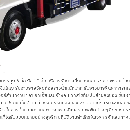
ดยรถบรรทุก 6 ล้อ ถึง 10 ล้อ บริการรับย้ายสิ่งของทุกประเภท พร้อมด้ว
รชิ้นใหญ่ รับจ้างย้ายวัสดุก่อสร้างน้ำหนักมาก รับจ้างย้ายสินค้าการเ
อร์สำนักงาน ฯลฯ รถเฮี๊ยบรับจ้างละแวกสุโขทัย รับย้ายสิ่งของ ชิ้นใหญ
นาด 5 ตัน ถึง 7 ตัน สำหรับบรรทุกสิ่งของ พร้อมติดตั้ง เหมาะกับสิ่ง
บช่วยในการอำนวยความสะดวก เฟอร์นิเจอร์ออฟฟิศต่าง ๆ สิ่งของประเ
ที่ได้รับมอบหมายอย่างสุจริต ปฏิบัติงานสำเร็จทันเวลา รู้จักเส้นทางเ