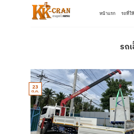
ข้าม
ไป
หน้าแรก
รถที่ใ
ยัง
เนื้อหา
รถเฮ
23
ต.ค.