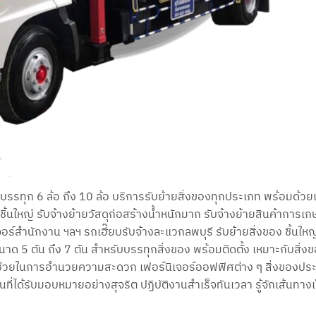
ยรถบรรทุก 6 ล้อ ถึง 10 ล้อ บริการรับย้ายสิ่งของทุกประเภท พร้อมด้ว
รชิ้นใหญ่ รับจ้างย้ายวัสดุก่อสร้างน้ำหนักมาก รับจ้างย้ายสินค้าการเ
อร์สำนักงาน ฯลฯ รถเฮี๊ยบรับจ้างละแวกลพบุรี รับย้ายสิ่งของ ชิ้นใหญ่
นาด 5 ตัน ถึง 7 ตัน สำหรับบรรทุกสิ่งของ พร้อมติดตั้ง เหมาะกับสิ่ง
บช่วยในการอำนวยความสะดวก เฟอร์นิเจอร์ออฟฟิศต่าง ๆ สิ่งของประเ
ที่ได้รับมอบหมายอย่างสุจริต ปฏิบัติงานสำเร็จทันเวลา รู้จักเส้นทางเ