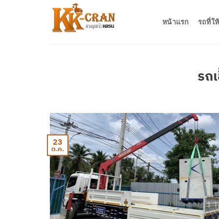
ข้าม
ไป
หน้าแรก
รถที่ใ
ยัง
เนื้อหา
รถเ
23
ต.ค.