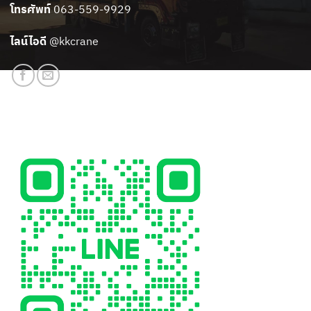
โทรศัพท์
063-559-9929
ไลน์ไอดี
@kkcrane
สแกนเพิ่มเพื่อน LINE