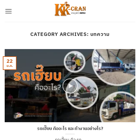
ข้าม
ไป
ยัง
เนื้อหา
CATEGORY ARCHIVES:
บทความ
22
ม.ค.
รถเฮี๊ยบ คืออะไร และทำงานอย่างไร?
รถเฮี๊ยบ คือ รถ...