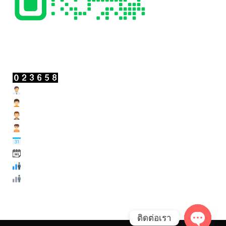
สถิติผู้เข้าชม
Users Today : 25
Users Yesterday : 32
Users Last 7 days : 246
Users Last 30 days : 1029
Users This Month : 210
Users This Year : 11886
Total Users : 23658
Total views : 53120
ติดต่อเรา