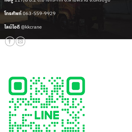
โทรศัพท์
063-559-9929
ไลน์ไอดี
@kkcrane
สแกนเพิ่มเพื่อน LINE