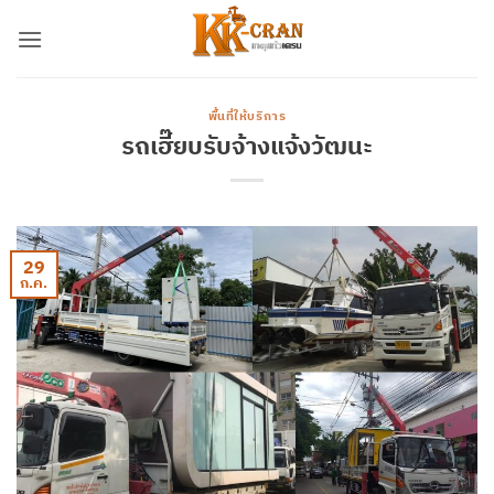
ข้าม
ไป
ยัง
เนื้อหา
พื้นที่ให้บริการ
รถเฮี๊ยบรับจ้างแจ้งวัฒนะ
29
ก.ค.