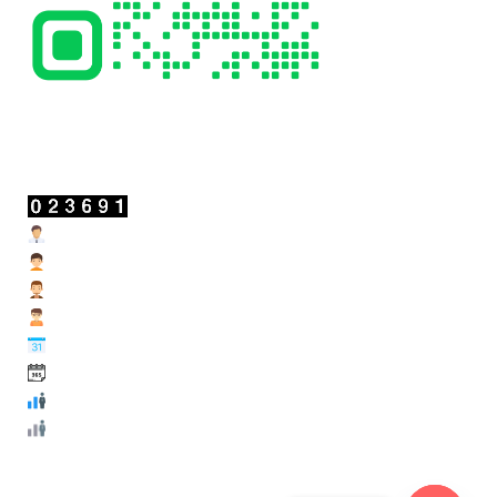
สถิติผู้เข้าชม
Users Today : 8
Users Yesterday : 5
Users Last 7 days : 198
Users Last 30 days : 890
Users This Month : 243
Users This Year : 11919
Total Users : 23691
Total views : 53171