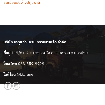
รถเฮี๊ยบรับจ้างปทุมธานี
บริษัท เกตุแก้ว เครน ทรานสปอร์ด จำกัด
ที่อยู่
117/8 ม.2 ต.บางกระทึก อ.สามพราน จ.นครปฐม
โทรศัพท์
063-559-9929
ไลน์ไอดี
@kkcrane
สแกนเพิ่มเพื่อน LINE