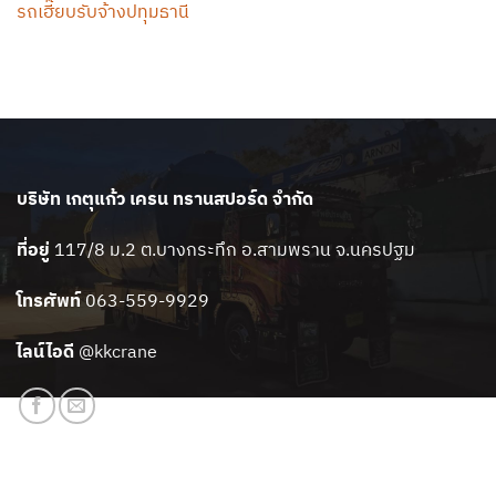
รถเฮี๊ยบรับจ้างปทุมธานี
บริษัท เกตุแก้ว เครน ทรานสปอร์ด จำกัด
ที่อยู่
117/8 ม.2 ต.บางกระทึก อ.สามพราน จ.นครปฐม
โทรศัพท์
063-559-9929
ไลน์ไอดี
@kkcrane
สแกนเพิ่มเพื่อน LINE