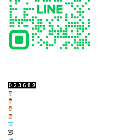
สถิติผู้เข้าชม
Users Today : 4
Users Yesterday : 19
Users Last 7 days : 201
Users Last 30 days : 932
Users This Month : 234
Users This Year : 11910
Total Users : 23682